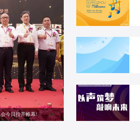
会今日拉开帷幕!