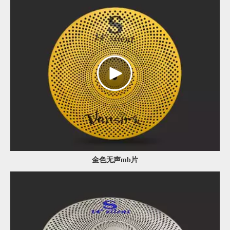
黄铜Cy
金色无声mb片