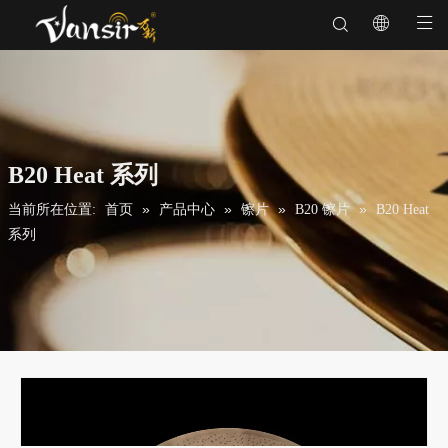
B20 Heat 系列
»
»
»
»
当前所在位置:
首页
产品中心
镲片
B20 镲片
B20 Heat
系列